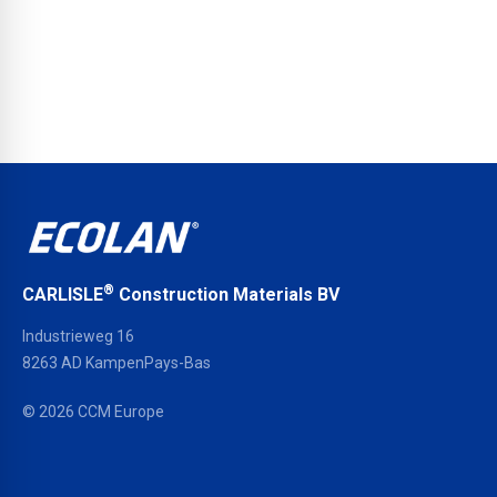
ECOLAN®
toute
notre
l’année !
marque ?
®
CARLISLE
Construction Materials BV
Industrieweg 16
8263 AD KampenPays-Bas
© 2026 CCM Europe