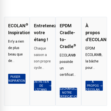
®
ECOLAN
Entretenez
EPDM
À
Inspiration
votre
Cradle-
propos
étang !
to-
d’ECOLAN
Il n'y a rien
®
Cradle
de plus
Chaque
EPDM
beau que
saison a
ECOLAN®,
ECOLAN®
de
son propre
la bâche
possède
s'inspirer
cycle
pour
un
de projets
d'entretien,
étangs
certificat
PUISER
déjà
pour que
destinée
L’INSPIRATION
Cradle to
ENTRETIEN
À
DE
PROPOS
réalisés.
vous
aux
Cradle
TELECHARGEZ
L’ETANG
D’ECOLAN
Visitez
NOTRE
profitiez
professionnels.
Bronze
CERTIFICAT ICI
notre page
d’un bel
En savoir
d'inspiration
étang
plus sur