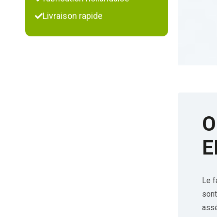
Livraison rapide
O
E
Le f
sont
assé