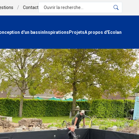
/
estions
Contact
Ouvrir la recherche...
onception d'un bassin
Inspirations
Projets
A propos d'Ecolan