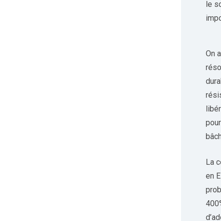
le s
impo
On a
réso
dura
rési
libé
pour
bâc
La c
en E
prob
400%
d’ad