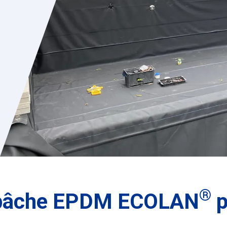
®
a bâche EPDM ECOLAN
p