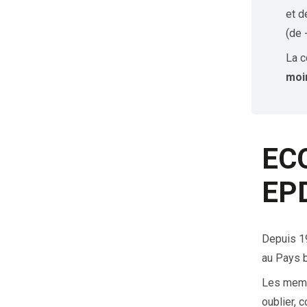
et d
(de 
La 
moin
EC
EP
Depuis 1
au Pays 
Les membr
oublier, 