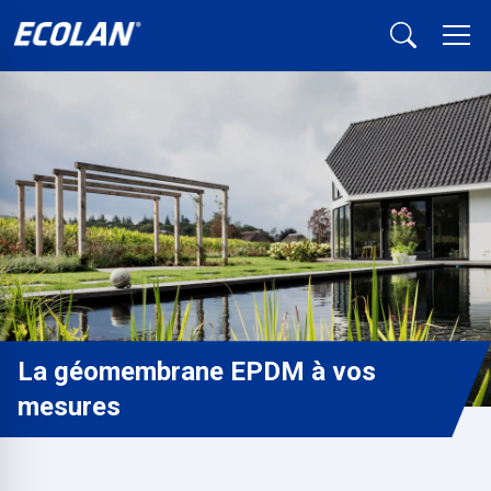
La géomembrane EPDM à vos
mesures