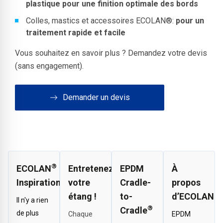
plastique pour une finition optimale des bords
Colles, mastics et accessoires ECOLAN®:
pour un
traitement rapide et facile
Vous souhaitez en savoir plus ? Demandez votre devis
(sans engagement).
Demander un devis
®
ECOLAN
Entretenez
EPDM
À
Inspiration
votre
Cradle-
propos
étang !
to-
d’ECOLAN
Il n'y a rien
®
Cradle
de plus
Chaque
EPDM