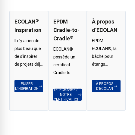
®
ECOLAN
EPDM
À propos
Inspiration
Cradle-to-
d’ECOLAN
®
Cradle
Il n'y a rien de
EPDM
plus beau que
ECOLAN®, la
ECOLAN®
de s'inspirer
bâche pour
possède un
de projets déjà
étangs
certificat
réalisés.
destinée aux
Cradle to
Visitez notre
professionnels.
Cradle Bronze
PUISER
À PROPOS
page
En savoir plus
L’INSPIRATION
D’ECOLAN
TELECHARGEZ
NOTRE
d'inspiration
sur notre
CERTIFICAT ICI
ECOLAN®
marque ?